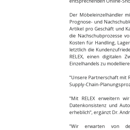
entsprechenden Online-Sho
Der Möbeleinzelhändler m
Prognose- und Nachschublö
Artikel pro Geschäft und K
die Nachschubprozesse von 
Kosten für Handling, Lage
letztlich die Kundenzufried
RELEX, einen digitalen Z
Einzelhandels zu modellier
"Unsere Partnerschaft mit R
Supply-Chain-Planungsprozes
"Mit RELEX erweitern wir
Datenkonsistenz und Auto
erheblich", ergänzt Dr. And
"Wir erwarten von de