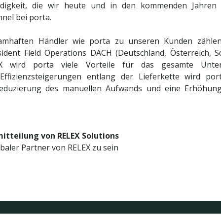
digkeit, die wir heute und in den kommenden Jahren 
nel bei porta.
amhaften Händler wie porta zu unseren Kunden zählen
ident Field Operations DACH (Deutschland, Österreich, S
X wird porta viele Vorteile für das gesamte Unt
ffizienzsteigerungen entlang der Lieferkette wird po
Reduzierung des manuellen Aufwands und eine Erhöhung
itteilung von RELEX Solutions
obaler Partner von RELEX zu sein
A PERFECT MATCH FOR RETAIL AND