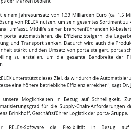
ps der Marken bedient.
it einem
Jahresumsatz von 1,33 Milliarden Euro (ca. 1,5 Mil
sung von RELEX nutzen, um sein gesamtes Sortiment zu ve
anal umfasst. Mithilfe seiner branchenführenden KI-basie
porta automatisieren, die Effizienz steigern, die Lager
rung und Transport senken. Dadurch wird auch die Produk
enheit stärkt und den Umsatz von porta steigert. porta sc
willing zu erstellen, um die gesamte Bandbreite der 
en.
ELEX unterstützt dieses Ziel, da wir durch die Automatisie
se eine höhere betriebliche Effizienz erreichen", sagt Dr. 
 unsere Möglichkeiten in Bezug auf Schnelligkeit, Zuve
matisierungsgrad für die Supply-Chain-Anforderungen 
reas Brinkhoff, Geschäftsführer Logistik der porta-Gruppe.
r RELEX-Software die Flexibilität in Bezug auf